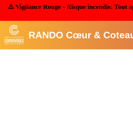
⚠️ Vigilance Rouge - Risque incendie. Tout a
RANDO Cœur & Cotea