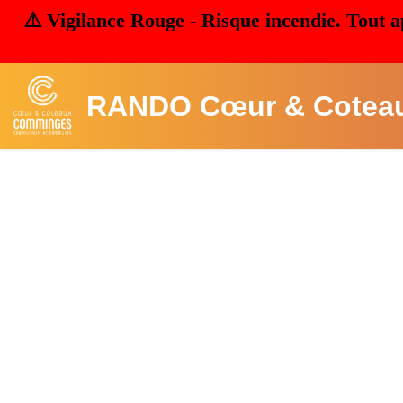
⚠️ Vigilance Rouge - Risque incendie. Tout a
RANDO Cœur & Cotea