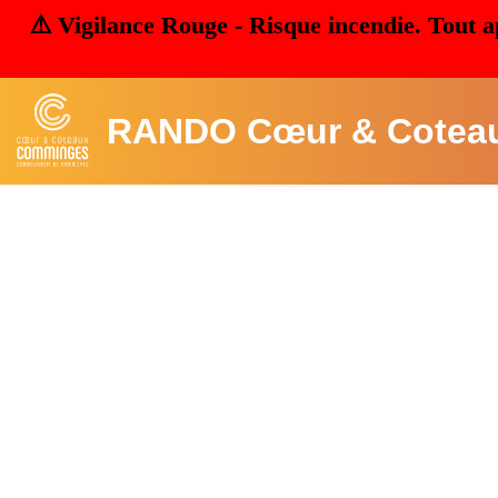
⚠️ Vigilance Rouge - Risque incendie. Tout a
RANDO Cœur & Cotea