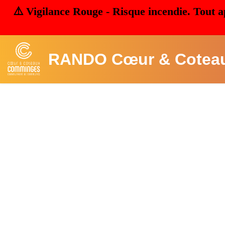
⚠️ Vigilance Rouge - Risque incendie. Tout a
RANDO Cœur & Cotea