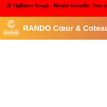
⚠️ Vigilance Rouge - Risque incendie. Tout a
RANDO Cœur & Cotea