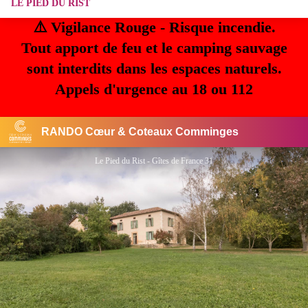
LE PIED DU RIST
⚠️ Vigilance Rouge - Risque incendie.
Tout apport de feu et le camping sauvage
sont interdits dans les espaces naturels.
Appels d'urgence au 18 ou 112
RANDO Cœur & Coteaux Comminges
Le Pied du Rist - Gîtes de France 31