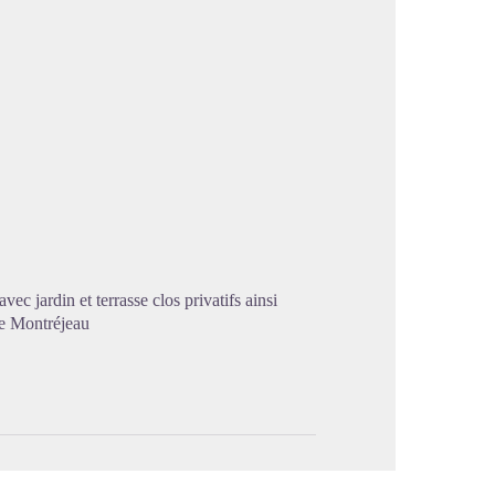
image en plein écran
c jardin et terrasse clos privatifs ainsi
de Montréjeau