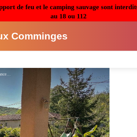
pport de feu et le camping sauvage sont interdit
au 18 ou 112
ux Comminges
Menoun - Gîtes de France 31