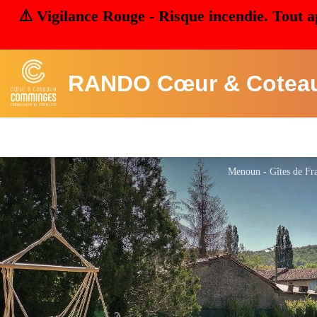
⚠️ Vigilance Rouge - Risque incendie. Tout a
RANDO Cœur & Cotea