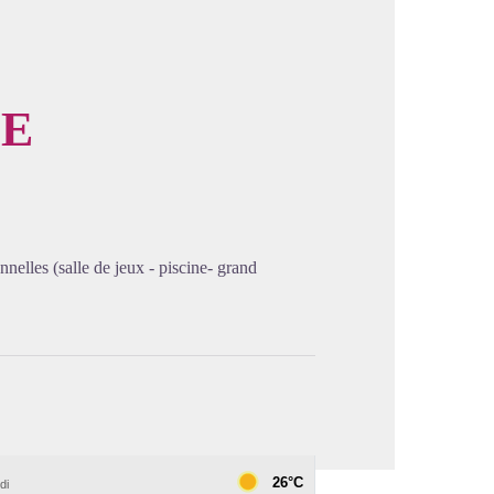
LE
image en plein écran
nelles (salle de jeux - piscine- grand