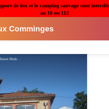
pport de feu et le camping sauvage sont interdit
au 18 ou 112
ux Comminges
HLOMIP031CM00542_1 - ©Maison Moderne