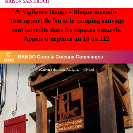
MAISON SAINT-ROCH
⚠️ Vigilance Rouge - Risque incendie.
Tout apport de feu et le camping sauvage
sont interdits dans les espaces naturels.
Appels d'urgence au 18 ou 112
RANDO Cœur & Coteaux Comminges
Maison-saint-roch-Aurignac- - ©Nicol