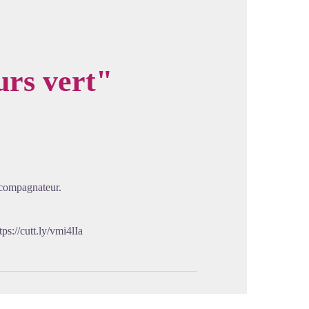
rs vert"
image en plein écran
ccompagnateur.
tps://cutt.ly/vmi4lIa