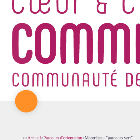
>>
Accueil
>
Parcours d'orientation
>
Montréjeau "parcours vert"