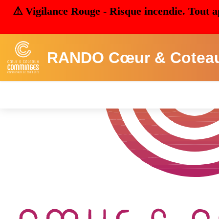
⚠️ Vigilance Rouge - Risque incendie. Tout a
RANDO Cœur & Cotea