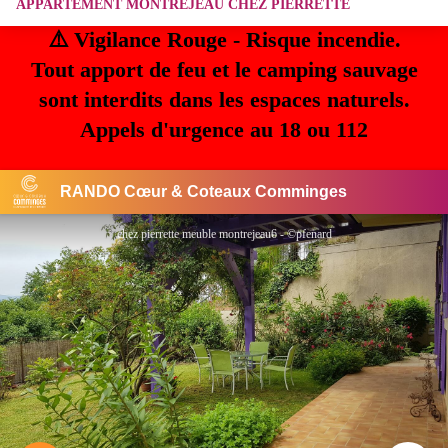
APPARTEMENT MONTREJEAU CHEZ PIERRETTE
⚠️ Vigilance Rouge - Risque incendie.
Tout apport de feu et le camping sauvage
sont interdits dans les espaces naturels.
Appels d'urgence au 18 ou 112
RANDO Cœur & Coteaux Comminges
chez pierrette meuble montrejeau6 - ©pfenard