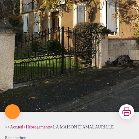
Imprimer
>>
Accueil
>
Hébergements
>
LA MAISON D'AMALAURILLE
Estancarbon