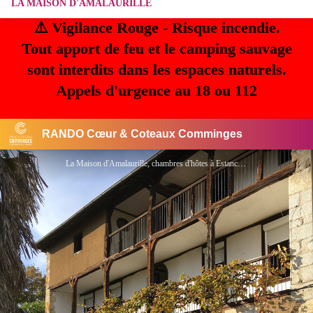
LA MAISON D'AMALAURILLE
⚠️ Vigilance Rouge - Risque incendie.
Tout apport de feu et le camping sauvage
sont interdits dans les espaces naturels.
Appels d'urgence au 18 ou 112
RANDO Cœur & Coteaux Comminges
La Maison d'Amalaurille, chambres d'hôtes à Estancarbon - ©Maison Amalaurille