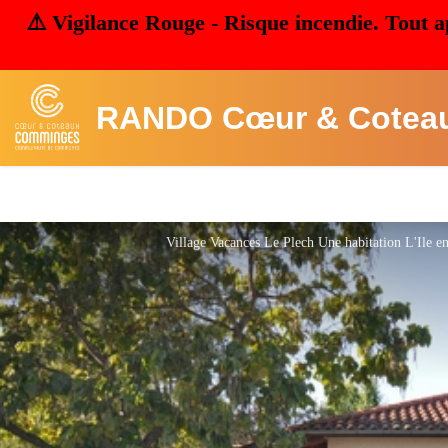
⚠️ Vigilance Rouge - Risque incendie. Tout a
RANDO Cœur & Cotea