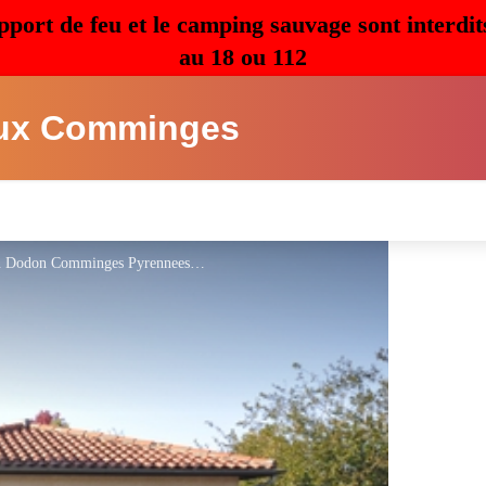
pport de feu et le camping sauvage sont interdit
au 18 ou 112
ux Comminges
Village Vacances Le Plech Une habitation L'Ile en Dodon Comminges Pyrennees - Mairie de l'Isle