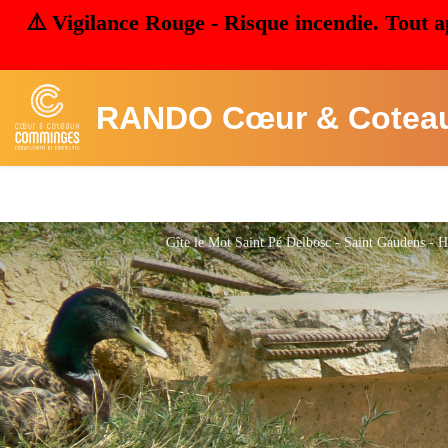
⚠️ Vigilance Rouge - Risque incendie. Tout a
RANDO Cœur & Cotea