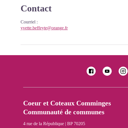
Contact
Courriel
:
yvette.beffeyte@orange.fr
Coeur et Coteaux Comminges
Communauté de communes
4 rue de la République | BP 70205