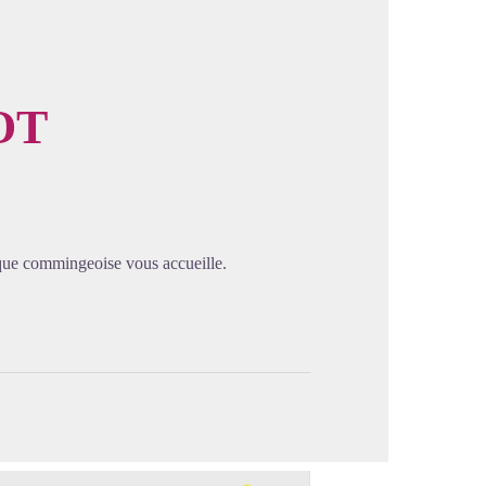
OT
image en plein écran
pique commingeoise vous accueille.