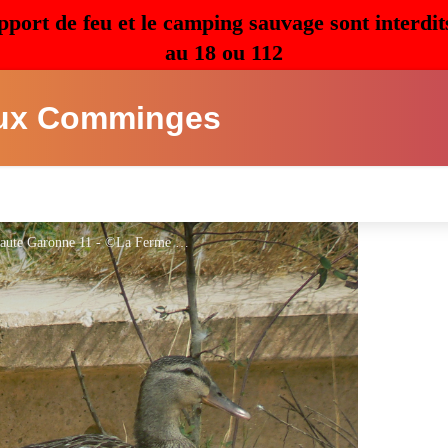
pport de feu et le camping sauvage sont interdit
au 18 ou 112
ux Comminges
Gîte le Mot Saint Pé Delbosc - Saint Gaudens - Haute Garonne 11 - ©La Ferme du Mot