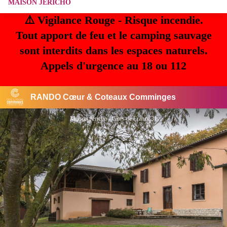
MAISON JÉRICHO
⚠️ Vigilance Rouge - Risque incendie.
Tout apport de feu et le camping sauvage
sont interdits dans les espaces naturels.
Appels d'urgence au 18 ou 112
RANDO Cœur & Coteaux Comminges
Maison Jéricho - Gîtes de France 31