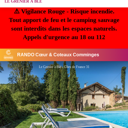
LE GRENIER À BLÉ
⚠️ Vigilance Rouge - Risque incendie.
Tout apport de feu et le camping sauvage
sont interdits dans les espaces naturels.
Appels d'urgence au 18 ou 112
RANDO Cœur & Coteaux Comminges
Le Grenier à Blé - Gîtes de France 31