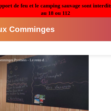
pport de feu et le camping sauvage sont interdit
au 18 ou 112
ux Comminges
Le Resto d'la Place - La salle -Saint Gaudens - Comminges Pyrénées - Le resto d'la place