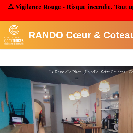
⚠️ Vigilance Rouge - Risque incendie. Tout a
RANDO Cœur & Cotea