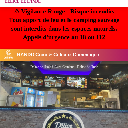
DELICE DE L'INDE
⚠️ Vigilance Rouge - Risque incendie.
Tout apport de feu et le camping sauvage
sont interdits dans les espaces naturels.
Appels d'urgence au 18 ou 112
RANDO Cœur & Coteaux Comminges
Délice de l'Inde à Saint-Gaudens - Délice de l'Inde