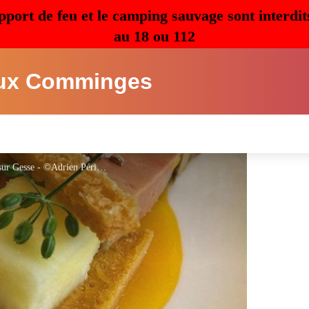
pport de feu et le camping sauvage sont interdit
au 18 ou 112
ux Comminges
La Ferme auberge de Préville à Boulogne sur Gesse - ©Adrien Périssé