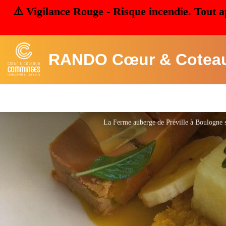
⚠️ Vigilance Rouge - Risque incendie. Tout a
RANDO Cœur & Cotea