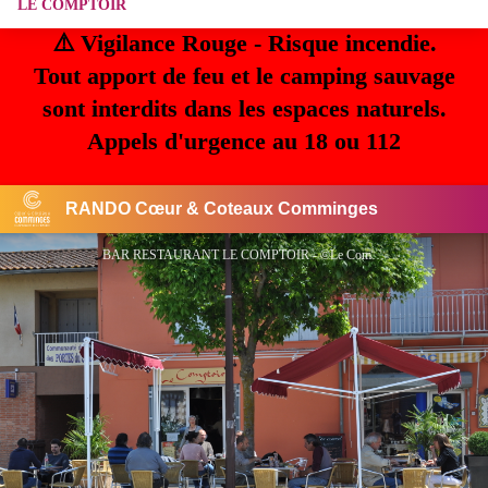
LE COMPTOIR
⚠️ Vigilance Rouge - Risque incendie.
Tout apport de feu et le camping sauvage
sont interdits dans les espaces naturels.
Appels d'urgence au 18 ou 112
RANDO Cœur & Coteaux Comminges
BAR RESTAURANT LE COMPTOIR - ©Le Comptoir