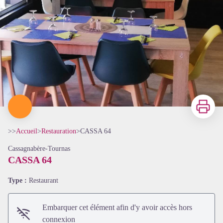
Imprimer
>>
Accueil
>
Restauration
>
CASSA 64
Cassagnabère-Tournas
CASSA 64
Type :
Restaurant
Embarquer cet élément afin d'y avoir accès hors
connexion