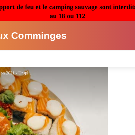
pport de feu et le camping sauvage sont interdit
au 18 ou 112
ux Comminges
Restarant Sabai Siam L'Ilse en Dodon 2021 - Unsplash