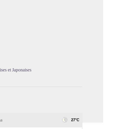
image en plein écran
ises et Japonaises