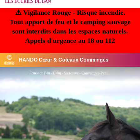
LES ECURIES DE BAN
⚠️ Vigilance Rouge - Risque incendie.
Tout apport de feu et le camping sauvage
sont interdits dans les espaces naturels.
Appels d'urgence au 18 ou 112
RANDO Cœur & Coteaux Comminges
Ecurie de Bàn - Calin - Sarrecave - Comminges-Pyrénées - Amélie HETIER