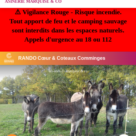
ASINERIE MARQUISE & CO
⚠️ Vigilance Rouge - Risque incendie.
Tout apport de feu et le camping sauvage
sont interdits dans les espaces naturels.
Appels d'urgence au 18 ou 112
RANDO Cœur & Coteaux Comminges
les-anes-3 - marquise & co