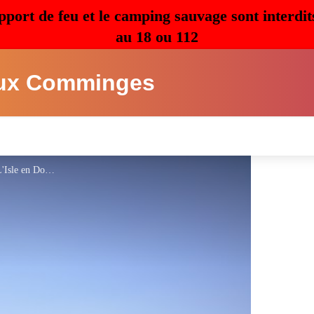
pport de feu et le camping sauvage sont interdit
au 18 ou 112
ux Comminges
Lac L'Isle en dodon - Mairie L'Isle en Dodon