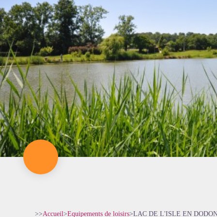
>>
Accueil
>
Equipements de loisirs
>
LAC DE L'ISLE EN DODO