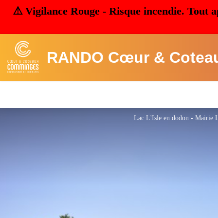
⚠️ Vigilance Rouge - Risque incendie. Tout a
RANDO Cœur & Cotea