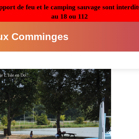
pport de feu et le camping sauvage sont interdit
au 18 ou 112
ux Comminges
piscine ILSE EN DODON - Mairie L'Isle en Dodon