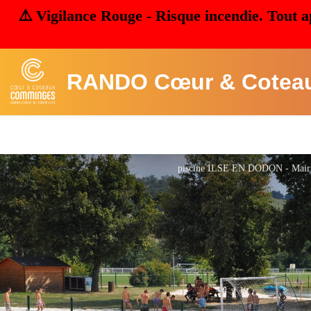
⚠️ Vigilance Rouge - Risque incendie. Tout a
RANDO Cœur & Cotea