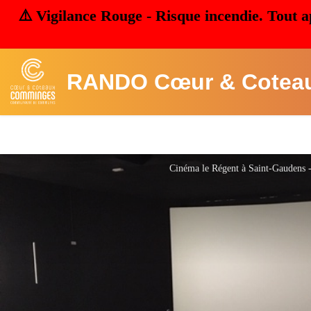
⚠️ Vigilance Rouge - Risque incendie. Tout a
RANDO Cœur & Cotea