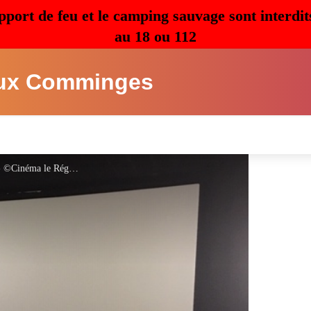
pport de feu et le camping sauvage sont interdit
au 18 ou 112
ux Comminges
Cinéma le Régent à Saint-Gaudens - ©Cinéma le Régent