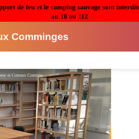
pport de feu et le camping sauvage sont interdit
au 18 ou 112
ux Comminges
Médiathèque Boulogne sur Gesse - OTI Coeur et Coteaux Comminges