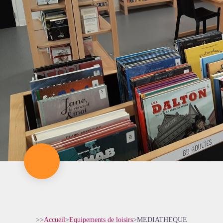
>>
Accueil
>
Equipements de loisirs
>
MEDIATHEQUE