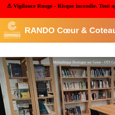
⚠️ Vigilance Rouge - Risque incendie. Tout a
RANDO Cœur & Cotea