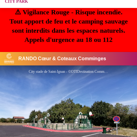
CITY PARK
⚠️ Vigilance Rouge - Risque incendie.
Tout apport de feu et le camping sauvage
sont interdits dans les espaces naturels.
Appels d'urgence au 18 ou 112
RANDO Cœur & Coteaux Comminges
City stade de Saint-Ignan - ©OTIDestination Comminges Pyrénées