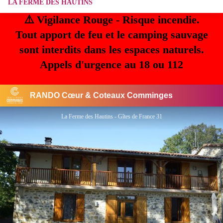
LA FERME DES HAUTINS
⚠️ Vigilance Rouge - Risque incendie.
Tout apport de feu et le camping sauvage
sont interdits dans les espaces naturels.
Appels d'urgence au 18 ou 112
RANDO Cœur & Coteaux Comminges
La Ferme des Hautins - Gîtes de France 31