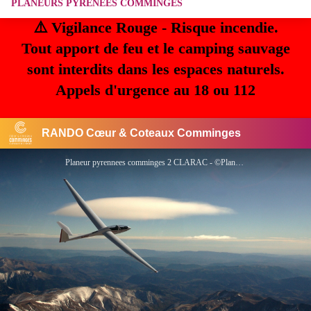
PLANEURS PYRENEES COMMINGES
⚠️ Vigilance Rouge - Risque incendie.
Tout apport de feu et le camping sauvage
sont interdits dans les espaces naturels.
Appels d'urgence au 18 ou 112
RANDO Cœur & Coteaux Comminges
Planeur pyrennees comminges 2 CLARAC - ©Planeur pyrennees comminges