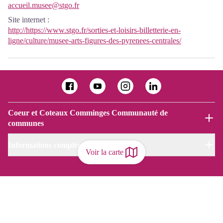
accueil.musee@stgo.fr
Site internet
:
http://https://www.stgo.fr/sorties-et-loisirs-billetterie-en-
ligne/culture/musee-arts-figures-des-pyrenees-centrales/
Coeur et Coteaux Comminges Communauté de
communes
Informations complémentaires
Voir la carte