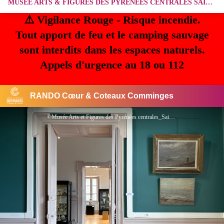
MUSÉE ARTS & FIGURES DES PYRÉNÉES CENTRALES SAINT GAUDENS
⚠️ Vigilance Rouge - Risque incendie.
Tout apport de feu et le camping sauvage
sont interdits dans les espaces naturels.
Appels d'urgence au 18 ou 112
RANDO Cœur & Coteaux Comminges
©Musée Arts et Figures des Pyrénées centrales_Saint-Gaudens_expo perma2026 - ©Musée Arts et Figures des Pyrénées centrales