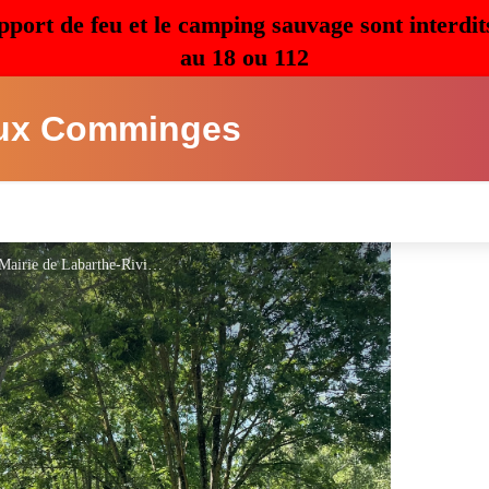
pport de feu et le camping sauvage sont interdit
au 18 ou 112
ux Comminges
Aire de Camping-Car - Labathe Rivière - Mairie de Labarthe-Rivière