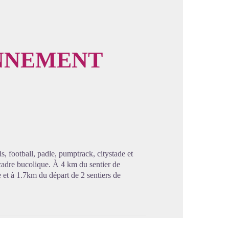
ONNEMENT
image en plein écran
s, football, padle, pumptrack, citystade et
cadre bucolique. À 4 km du sentier de
t à 1.7km du départ de 2 sentiers de