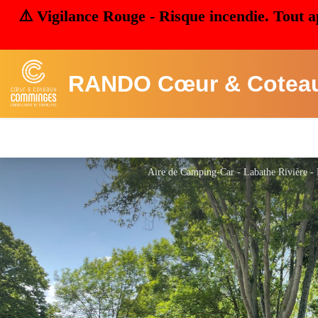
⚠️ Vigilance Rouge - Risque incendie. Tout a
RANDO Cœur & Cotea