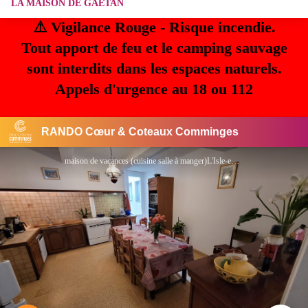
LA MAISON DE GAËTAN
⚠️ Vigilance Rouge - Risque incendie.
Tout apport de feu et le camping sauvage
sont interdits dans les espaces naturels.
Appels d'urgence au 18 ou 112
RANDO Cœur & Coteaux Comminges
maison de vacances (cuisine salle à manger)L'Isle-en-Dodon Comminges Pyrénées - ©nadinebouzin