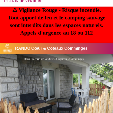
L'ECRIN DE VERDURE
⚠️ Vigilance Rouge - Risque incendie.
Tout apport de feu et le camping sauvage
sont interdits dans les espaces naturels.
Appels d'urgence au 18 ou 112
RANDO Cœur & Coteaux Comminges
Dans un écrin de verdure - Cuguron - Comminges Pyrénées - GERLACHE