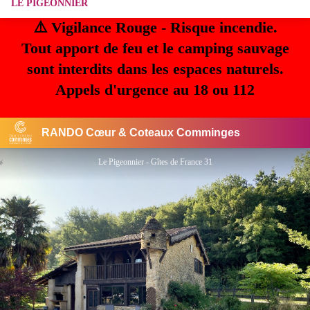
LE PIGEONNIER
⚠️ Vigilance Rouge - Risque incendie.
Tout apport de feu et le camping sauvage
sont interdits dans les espaces naturels.
Appels d'urgence au 18 ou 112
RANDO Cœur & Coteaux Comminges
Le Pigeonnier - Gîtes de France 31