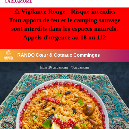
CARDAMOME
⚠️ Vigilance Rouge - Risque incendie.
Tout apport de feu et le camping sauvage
sont interdits dans les espaces naturels.
Appels d'urgence au 18 ou 112
RANDO Cœur & Coteaux Comminges
India_26 cardamome - ©cardamome