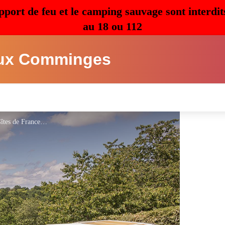
pport de feu et le camping sauvage sont interdit
au 18 ou 112
ux Comminges
Domaine Ostau Montplaisant - Gîtes de France 31