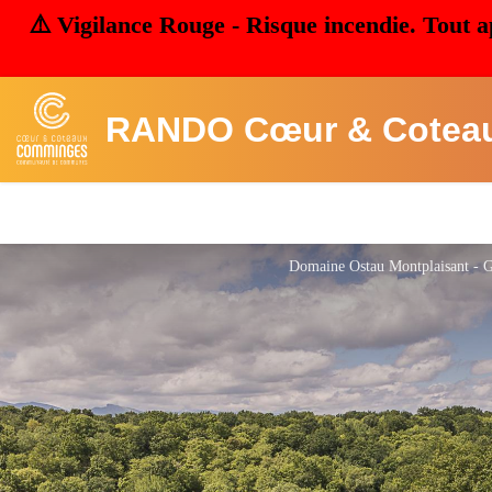
⚠️ Vigilance Rouge - Risque incendie. Tout a
RANDO Cœur & Cotea