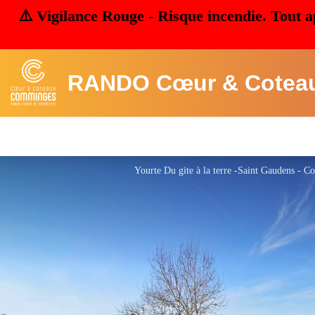
⚠️ Vigilance Rouge - Risque incendie. Tout a
RANDO Cœur & Cotea