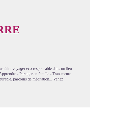
ERRE
image en plein écran
us faire voyager éco-responsable dans un lieu
 - Apprendre - Partager en famille - Transmettre
 durable, parcours de méditation... Venez