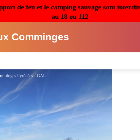
pport de feu et le camping sauvage sont interdit
au 18 ou 112
ux Comminges
Yourte Du gite à la terre -Saint Gaudens - Comminges Pyrénées - GALLIS