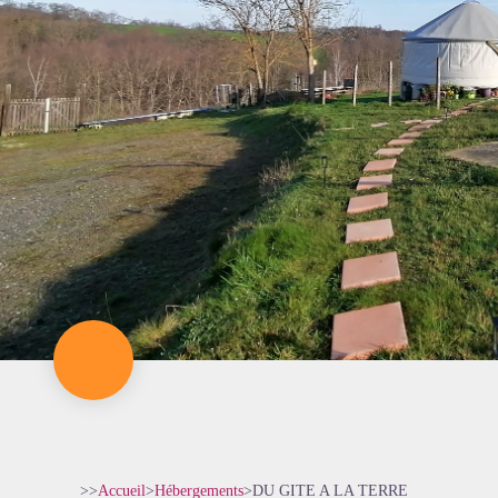
>>
Accueil
>
Hébergements
>
DU GITE A LA TERRE