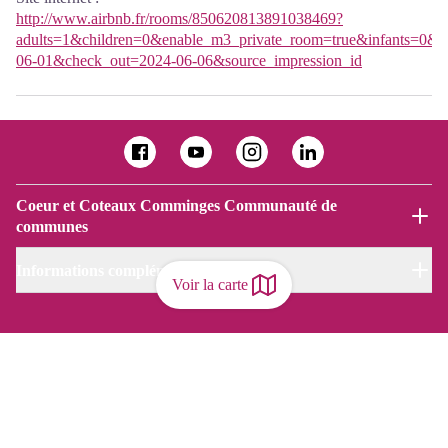
http://www.airbnb.fr/rooms/850620813891038469?
adults=1&children=0&enable_m3_private_room=true&infants=0&p
06-01&check_out=2024-06-06&source_impression_id
Coeur et Coteaux Comminges Communauté de
communes
Informations complémentaires
Voir la carte