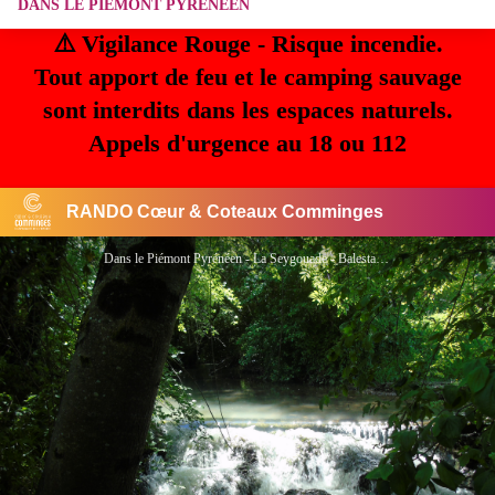
DANS LE PIEMONT PYRENEEN
⚠️ Vigilance Rouge - Risque incendie.
Tout apport de feu et le camping sauvage
sont interdits dans les espaces naturels.
Appels d'urgence au 18 ou 112
RANDO Cœur & Coteaux Comminges
Dans le Piémont Pyrénéen - La Seygouade - Balesta Comminges Pyrénées - FAGE