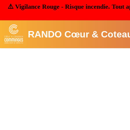
⚠️ Vigilance Rouge - Risque incendie. Tout a
RANDO Cœur & Cotea