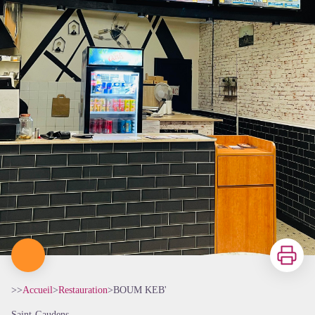
Imprimer
>>
Accueil
>
Restauration
>
BOUM KEB'
Saint-Gaudens