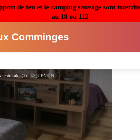
pport de feu et le camping sauvage sont interdit
au 18 ou 112
ux Comminges
L'Isle-en-Dodon, Chez Maryse, QUENTIN Maryse,coin salon(1) - ©QUENTIN Maryse