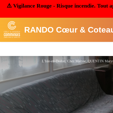
⚠️ Vigilance Rouge - Risque incendie. Tout a
RANDO Cœur & Cotea