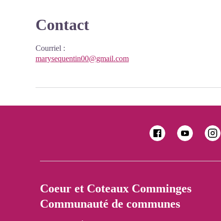
Contact
Courriel
:
marysequentin00@gmail.com
Coeur et Coteaux Comminges
Communauté de communes