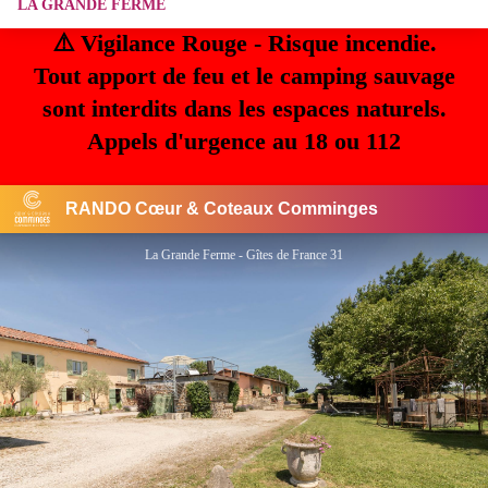
LA GRANDE FERME
⚠️ Vigilance Rouge - Risque incendie.
Tout apport de feu et le camping sauvage
sont interdits dans les espaces naturels.
Appels d'urgence au 18 ou 112
RANDO Cœur & Coteaux Comminges
La Grande Ferme - Gîtes de France 31