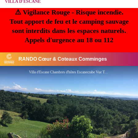
VILLA D'ESCANE
⚠️ Vigilance Rouge - Risque incendie.
Tout apport de feu et le camping sauvage
sont interdits dans les espaces naturels.
Appels d'urgence au 18 ou 112
RANDO Cœur & Coteaux Comminges
Villa d'Escane Chambres d'hôtes Escanecrabe Vue Tourisme Saint Gaudens - DR