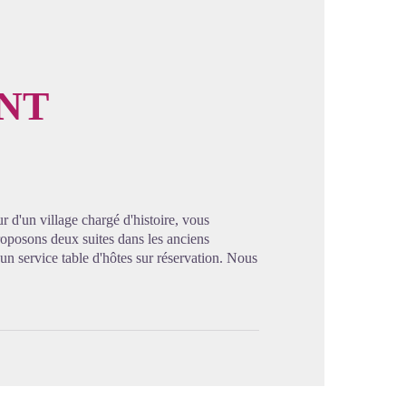
ENT
image en plein écran
 d'un village chargé d'histoire, vous
roposons deux suites dans les anciens
n service table d'hôtes sur réservation. Nous