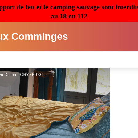
pport de feu et le camping sauvage sont interdit
au 18 ou 112
ux Comminges
Chambre d'hôtes Le petit Couvent - L'Isle en Dodon - GHYSBRECHT