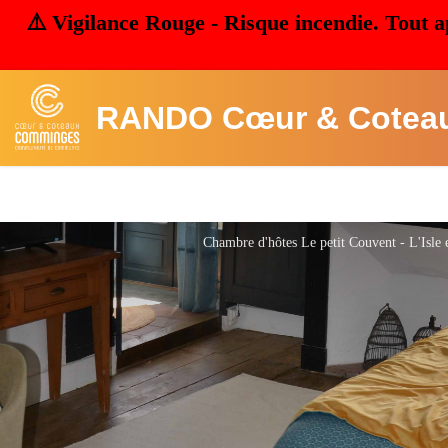
⚠️ Vigilance Rouge - Risque incendie. Tout a
RANDO Cœur & Cotea