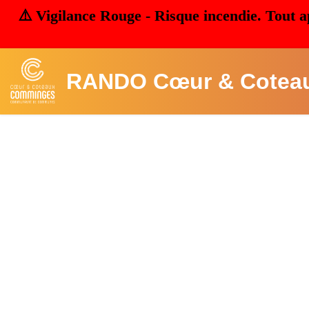
⚠️ Vigilance Rouge - Risque incendie. Tout a
RANDO Cœur & Cotea