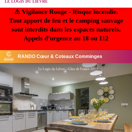
LE LOGIS DU LIÈVRE
⚠️ Vigilance Rouge - Risque incendie.
Tout apport de feu et le camping sauvage
sont interdits dans les espaces naturels.
Appels d'urgence au 18 ou 112
RANDO Cœur & Coteaux Comminges
Le Logis du Lièvre - Gîtes de France 31