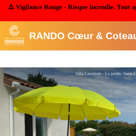
⚠️ Vigilance Rouge - Risque incendie. Tout a
RANDO Cœur & Cotea