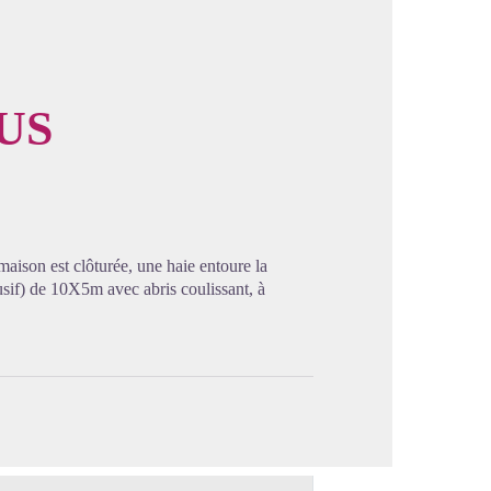
US
image en plein écran
aison est clôturée, une haie entoure la
usif) de 10X5m avec abris coulissant, à