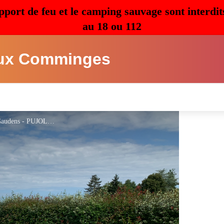
pport de feu et le camping sauvage sont interdit
au 18 ou 112
ux Comminges
Villa Carrelous - Le jardin -Saint Gaudens - PUJOLLE