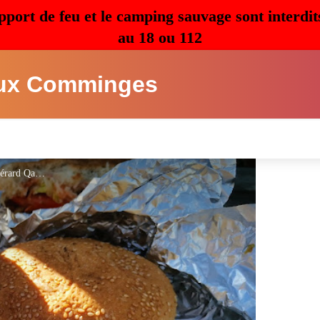
pport de feu et le camping sauvage sont interdit
au 18 ou 112
ux Comminges
beergarden - foodtruck - Gérard Qadir