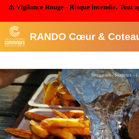
⚠️ Vigilance Rouge - Risque incendie. Tout a
RANDO Cœur & Cotea